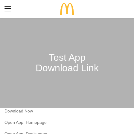
最新優惠
食得滋味
完整菜單
Test App
生日派對
期間限定
Download Link
關於麥當勞
食品知多點
歷史
早餐「滋」多點
常見問題
餐廳設計
24小時麥麥送
麥當勞親子會®
搜尋
屢獲殊榮
Download Now
餐廳地址
訊息發布
語言
Open App: Homepage
企業責任
加入我們
Open App: Deals page