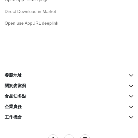
English
Direct Download in Market
中文
Open use AppURL deeplink
餐廳地址
所有餐廳地址
關於麥當勞
McCafé櫃檯地址
歷史
食品知多點
餐廳設計
營養資料
企業責任
生日派對
麥當勞奇趣百科
綠色營運
工作機會
麥當勞親子會
品質承諾
關懷社群
所有職位空缺
屢獲殊榮
餐廳衞生標準
訊息發布