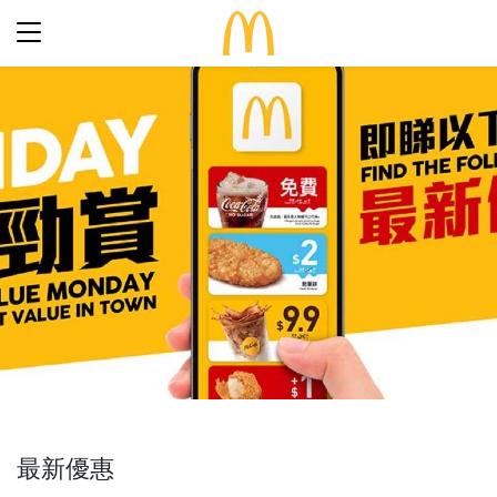
最新優惠
食得滋味
完整菜單
生日派對
期間限定
關於麥當勞
食品知多點
歷史
早餐「滋」多點
常見問題
餐廳設計
24小時麥麥送
麥當勞親子會®
搜尋
屢獲殊榮
餐廳地址
訊息發布
語言
企業責任
最新優惠
加入我們