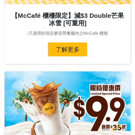
【McCafé 櫃檯限定】減$3 Double芒果
冰雪 [可重用]
-只適用於指定麥當勞餐廳內之McCafé 櫃檯
了解更多