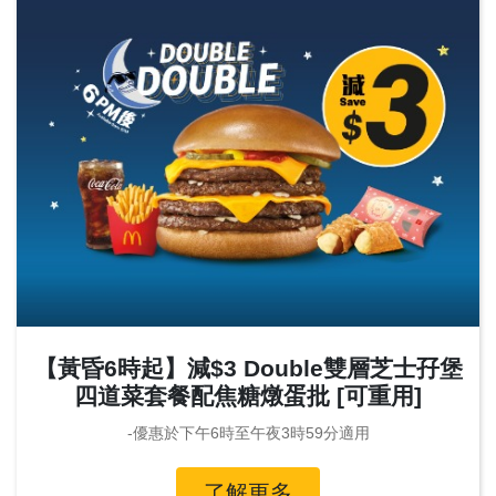
【黃昏6時起】減$3 Double雙層芝士孖堡
四道菜套餐配焦糖燉蛋批 [可重用]
-優惠於下午6時至午夜3時59分適用
了解更多