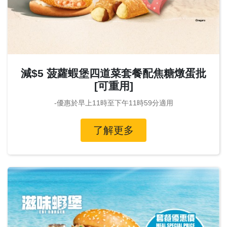
減$5 菠蘿蝦堡四道菜套餐配焦糖燉蛋批
[可重用]
-優惠於早上11時至下午11時59分適用
了解更多