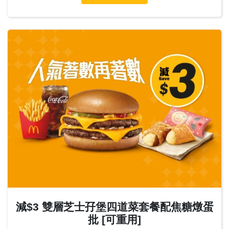
減$3 雙層芝士孖堡四道菜套餐配焦糖燉蛋
批 [可重用]