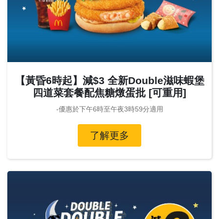
【黃昏6時起】減$3 全新Double滋味蝦堡
四道菜套餐配焦糖燉蛋批 [可重用]
-優惠於下午6時至午夜3時59分適用
了解更多