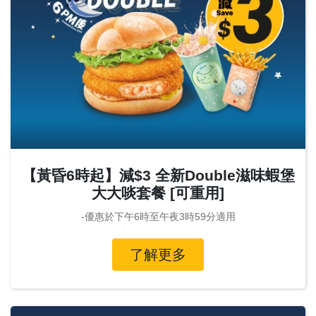
【黃昏6時起】減$3 全新Double滋味蝦堡
大大啖套餐 [可重用]
-優惠於下午6時至午夜3時59分適用
了解更多