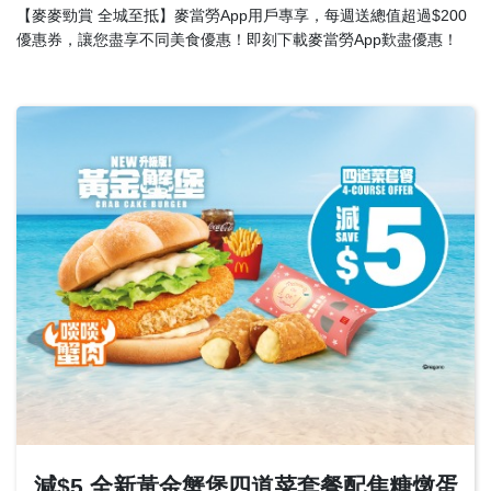
English
【麥麥勁賞 全城至抵】麥當勞App用戶專享，每週送總值超過$200
優惠券，讓您盡享不同美食優惠！即刻下載麥當勞App歎盡優惠！
中文
減$5 全新黃金蟹堡四道菜套餐配焦糖燉蛋