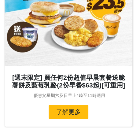
[週末限定] 買任何2份超值早晨套餐送脆
薯餅及藍莓乳酪(2份早餐$63起)[可重用]
-優惠於星期六及日早上4時至11時適用
了解更多