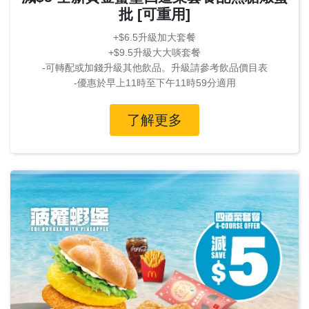
批 [可重用]
+$6.5升級加大套餐
+$9.5升級大大啖套餐
-可轉配或加錢升級其他飲品。升級請參考飲品價目表
-優惠於早上11時至下午11時59分適用
了解更多