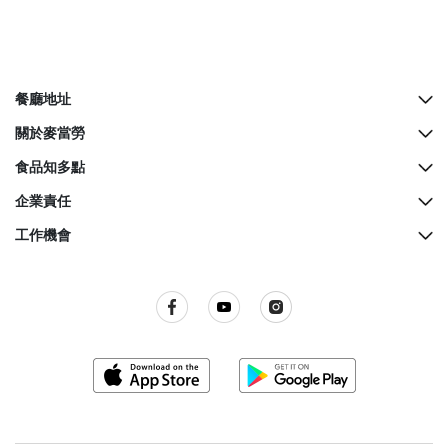
餐廳地址
所有餐廳地址
關於麥當勞
McCafé櫃檯地址
歷史
食品知多點
餐廳設計
營養資料
企業責任
生日派對
麥當勞奇趣百科
綠色營運
工作機會
麥當勞親子會
品質承諾
關懷社群
所有職位空缺
屢獲殊榮
餐廳衞生標準
訊息發布