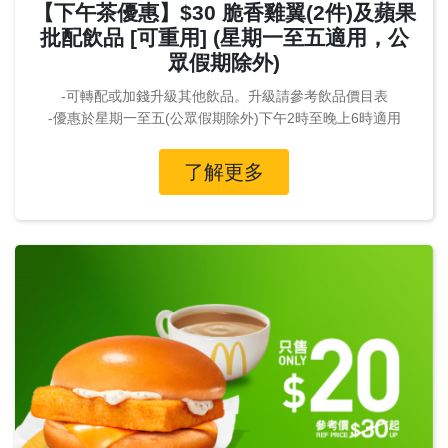
【下午茶優惠】$30 脆香雞翼(2件)及蘋果
批配飲品 [可重用] (星期一至五適用，公
眾假期除外)
-可轉配或加錢升級其他飲品。升級請參考飲品價目表
-優惠於星期一至五(公眾假期除外)下午2時至晚上6時適用
了解更多