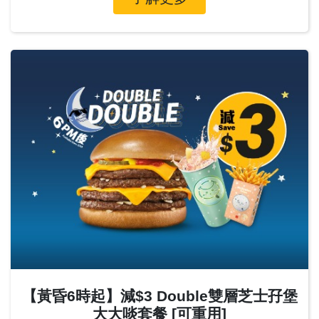
【黃昏6時起】減$3 Double雙層芝士孖堡
大大啖套餐 [可重用]