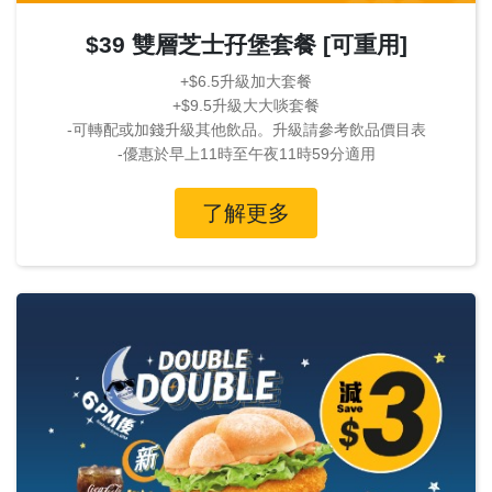
$39 雙層芝士孖堡套餐 [可重用]
+$6.5升級加大套餐
+$9.5升級大大啖套餐
-可轉配或加錢升級其他飲品。升級請參考飲品價目表
-優惠於早上11時至午夜11時59分適用
了解更多