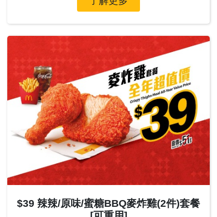
了解更多
$39 辣辣/原味/蜜糖BBQ麥炸雞(2件)套餐
[可重用]