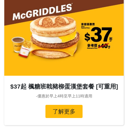
$37起 楓糖班戟豬柳蛋漢堡套餐 [可重用]
-優惠於早上4時至早上11時適用
了解更多