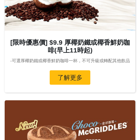
[限時優惠價] $9.9 厚椰奶鐵或椰香鮮奶咖
啡(早上11時起)
-可選厚椰奶鐵或椰香鮮奶咖啡一杯，不可升級或轉配其他飲品
了解更多