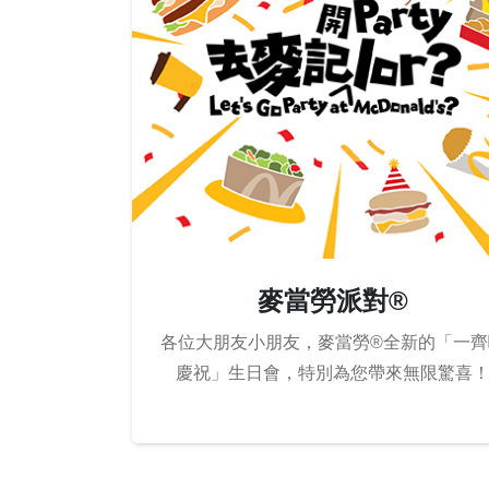
麥當勞派對®
各位大朋友小朋友，麥當勞®全新的「一齊
慶祝」生日會，特別為您帶來無限驚喜