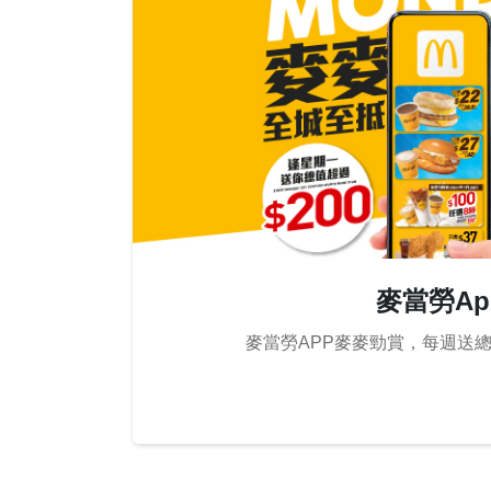
麥當勞Ap
麥當勞APP麥麥勁賞，每週送總