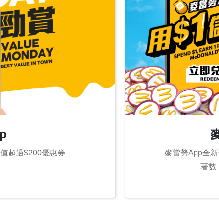
p
麥當勞App全
值超過$200優惠券
著數