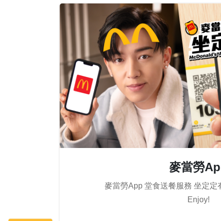
麥當勞Ap
麥當勞App 堂食送餐服務 坐定定有嘢食! 
Enjoy!