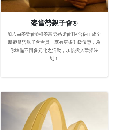
麥當勞親子會®
加入由麥樂會®和麥當勞媽咪會TM合併而成全
新麥當勞親子會會員，享有更多升級優惠，為
你準備不同多元化之活動，加倍投入歡樂時
刻！