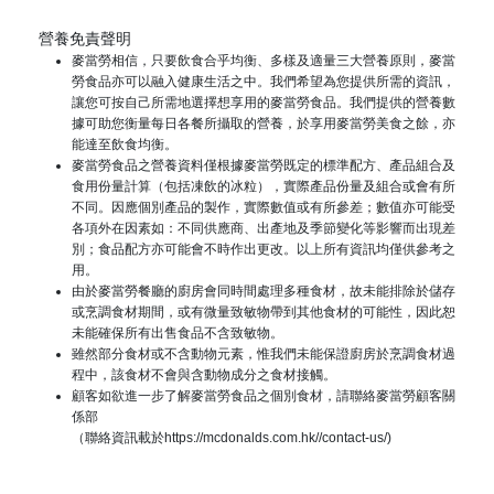
營養免責聲明
麥當勞相信，只要飲食合乎均衡、多樣及適量三大營養原則，麥當
勞食品亦可以融入健康生活之中。我們希望為您提供所需的資訊，
讓您可按自己所需地選擇想享用的麥當勞食品。我們提供的營養數
據可助您衡量每日各餐所攝取的營養，於享用麥當勞美食之餘，亦
能達至飲食均衡。
麥當勞食品之營養資料僅根據麥當勞既定的標準配方、產品組合及
食用份量計算（包括凍飲的冰粒），實際產品份量及組合或會有所
不同。因應個別產品的製作，實際數值或有所參差；數值亦可能受
各項外在因素如：不同供應商、出產地及季節變化等影響而出現差
別；食品配方亦可能會不時作出更改。以上所有資訊均僅供參考之
用。
由於麥當勞餐廳的廚房會同時間處理多種食材，故未能排除於儲存
或烹調食材期間，或有微量致敏物帶到其他食材的可能性，因此恕
未能確保所有出售食品不含致敏物。
雖然部分食材或不含動物元素，惟我們未能保證廚房於烹調食材過
程中，該食材不會與含動物成分之食材接觸。
顧客如欲進一步了解麥當勞食品之個別食材，請聯絡麥當勞顧客關
係部
（聯絡資訊載於
https://mcdonalds.com.hk//contact-us/)