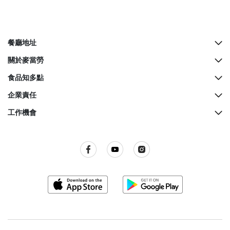
餐廳地址
所有餐廳地址
關於麥當勞
McCafé櫃檯地址
歷史
食品知多點
餐廳設計
營養資料
企業責任
生日派對
麥當勞奇趣百科
綠色營運
工作機會
麥當勞親子會
品質承諾
關懷社群
所有職位空缺
屢獲殊榮
餐廳衞生標準
訊息發布