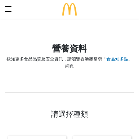
最新優惠
食得滋味
營養資料
完整菜單
生日派對
欲知更多食品品質及安全資訊，請瀏覽香港麥當勞「
食品知多點
」
期間限定
網頁
關於麥當勞
食品知多點
歷史
早餐「滋」多點
常見問題
餐廳設計
24小時麥麥送
麥當勞親子會®
搜尋
屢獲殊榮
請選擇種類
餐廳地址
訊息發布
語言
企業責任
加入我們