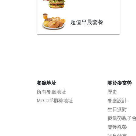
超值早晨套餐
餐廳地址
關於麥當勞
所有餐廳地址
歷史
McCafé櫃檯地址
餐廳設計
生日派對
麥當勞親子
屢獲殊榮
訊息發布