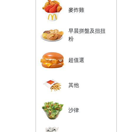
麥炸雞
早晨拼盤及扭扭
粉
超值選
其他
沙律