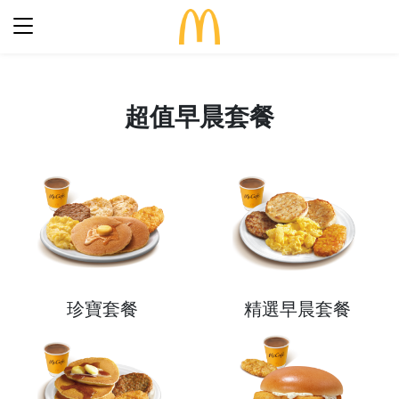
最新優惠
超值早晨套餐
食得滋味
完整菜單
生日派對
期間限定
關於麥當勞
食品知多點
歷史
早餐「滋」多點
常見問題
餐廳設計
24小時麥麥送
麥當勞親子會®
搜尋
屢獲殊榮
珍寶套餐
精選早晨套餐
餐廳地址
訊息發布
語言
企業責任
加入我們