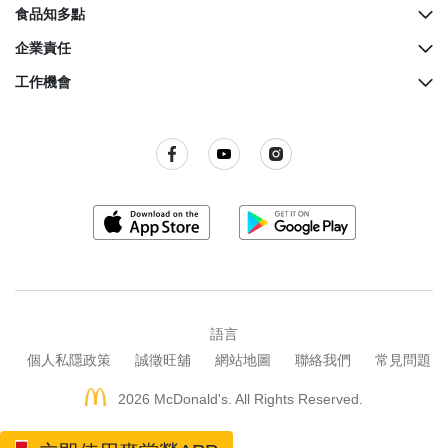
McCafé櫃檯地址
歷史
食品知多點
餐廳設計
營養資料
企業責任
生日派對
麥當勞奇趣百科
綠色營運
工作機會
麥當勞親子會
品質承諾
關懷社群
所有職位空缺
屢獲殊榮
餐廳衞生標準
訊息發布
語言
個人私隱政策
誠徵旺舖
網站地圖
聯絡我們
常見問題
2026 McDonald's. All Rights Reserved.