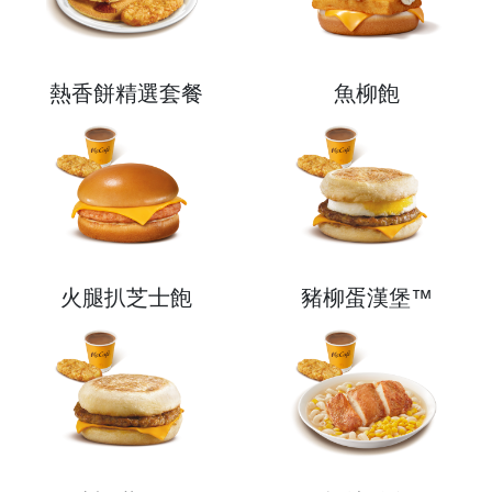
English
中文
熱香餅精選套餐
魚柳飽
火腿扒芝士飽
豬柳蛋漢堡™