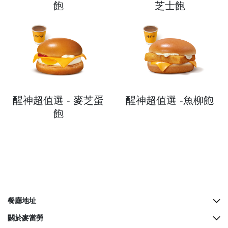
飽
芝士飽
醒神超值選 - 麥芝蛋
醒神超值選 -魚柳飽
飽
餐廳地址
所有餐廳地址
關於麥當勞