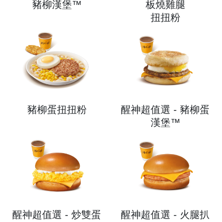
豬柳漢堡™
板燒雞腿
扭扭粉
豬柳蛋扭扭粉
醒神超值選 - 豬柳蛋
漢堡™
醒神超值選 - 炒雙蛋
醒神超值選 - 火腿扒