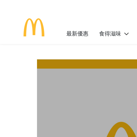
最新優惠
食得滋味