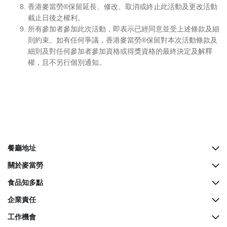
香港麥當勞®保留延長、修改、取消或終止此活動及更改活動
截止日後之權利。
所有參加者參加此次活動，即表示已經同意並受上述條款及細
則約束。如有任何爭議，香港麥當勞®保留對本次活動條款及
細則及對任何參加者參加資格或得獎資格的最終決定及解釋
權，且不另行個別通知。
餐廳地址
所有餐廳地址
關於麥當勞
McCafé櫃檯地址
歷史
食品知多點
餐廳設計
營養資料
企業責任
生日派對
麥當勞奇趣百科
綠色營運
工作機會
麥當勞親子會
品質承諾