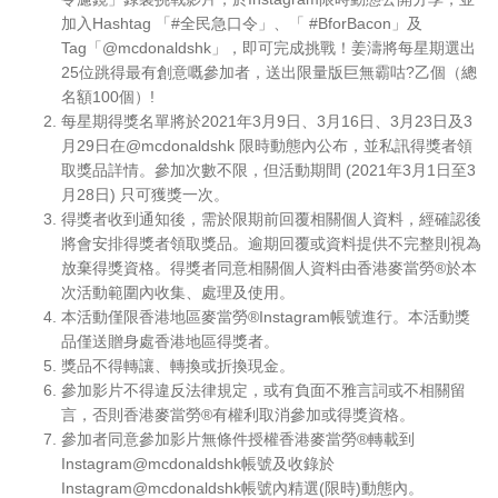
English
加入Hashtag 「#全民急口令」、「 #BforBacon」及
Tag「@mcdonaldshk」，即可完成挑戰！姜濤將每星期選出
中文
25位跳得最有創意嘅參加者，送出限量版巨無霸咕?乙個（總
名額100個）!
每星期得獎名單將於2021年3月9日、3月16日、3月23日及3
月29日在@mcdonaldshk 限時動態內公布，並私訊得獎者領
取獎品詳情。參加次數不限，但活動期間 (2021年3月1日至3
月28日) 只可獲獎一次。
得獎者收到通知後，需於限期前回覆相關個人資料，經確認後
將會安排得獎者領取獎品。逾期回覆或資料提供不完整則視為
放棄得獎資格。得獎者同意相關個人資料由香港麥當勞®於本
次活動範圍內收集、處理及使用。
本活動僅限香港地區麥當勞®Instagram帳號進行。本活動獎
品僅送贈身處香港地區得獎者。
獎品不得轉讓、轉換或折換現金。
參加影片不得違反法律規定，或有負面不雅言詞或不相關留
言，否則香港麥當勞®有權利取消參加或得獎資格。
參加者同意參加影片無條件授權香港麥當勞®轉載到
Instagram@mcdonaldshk帳號及收錄於
Instagram@mcdonaldshk帳號內精選(限時)動態內。