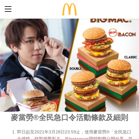
最新優惠
食得滋味
完整菜單
生日派對
期間限定
關於麥當勞
食品知多點
歷史
早餐「滋」多點
常見問題
餐廳設計
24小時麥麥送
麥當勞親子會®
搜尋
屢獲殊榮
餐廳地址
麥當勞
®
全民急口令活動條款及細則
訊息發布
語言
企業責任
即日起至2021年3月28日23:59止，使用麥當勞®「全民急口
加入我們
令濾鏡」錄製挑戰影片，於Instagram限時動態公開分享，並