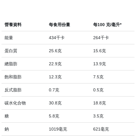
English
中文
營養資料
每食用份量
每100 克/毫升*
能量
434千卡
264千卡
蛋白質
25.6克
15.6克
總脂肪
22.9克
13.9克
飽和脂肪
12.3克
7.5克
反式脂肪
0.7克
0.5克
碳水化合物
30.8克
18.8克
糖
5.8克
3.5克
鈉
1019毫克
621毫克