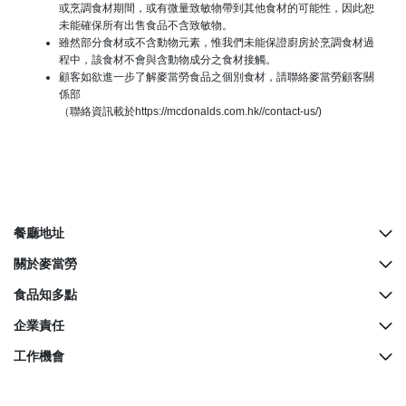
或烹調食材期間，或有微量致敏物帶到其他食材的可能性，因此恕
未能確保所有出售食品不含致敏物。
雖然部分食材或不含動物元素，惟我們未能保證廚房於烹調食材過
程中，該食材不會與含動物成分之食材接觸。
顧客如欲進一步了解麥當勞食品之個別食材，請聯絡麥當勞顧客關
係部
（聯絡資訊載於
https://mcdonalds.com.hk//contact-us/)
餐廳地址
所有餐廳地址
關於麥當勞
McCafé櫃檯地址
歷史
食品知多點
餐廳設計
營養資料
企業責任
生日派對
麥當勞奇趣百科
綠色營運
工作機會
麥當勞親子會
品質承諾
關懷社群
所有職位空缺
屢獲殊榮
餐廳衞生標準