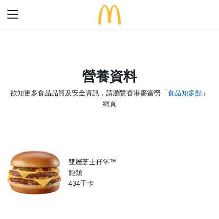
最新優惠
食得滋味
營養資料
完整菜單
生日派對
欲知更多食品品質及安全資訊，請瀏覽香港麥當勞「
食品知多點
」
期間限定
網頁
關於麥當勞
食品知多點
歷史
早餐「滋」多點
常見問題
餐廳設計
24小時麥麥送
麥當勞親子會®
雙層芝士孖堡™
搜尋
屢獲殊榮
飽類
餐廳地址
434千卡
訊息發布
語言
企業責任
加入我們