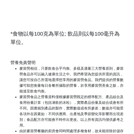
*食物以每100克為單位; 飲品則以每100毫升為
單位。
營養免責聲明
麥當勞相信，只要飲食合乎均衡、多樣及適量三大營養原則，麥當
勞食品亦可以融入健康生活之中。我們希望為您提供所需的資訊，
讓您可按自己所需地選擇想享用的麥當勞食品。我們提供的營養數
據可助您衡量每日各餐所攝取的營養，於享用麥當勞美食之餘，亦
能達至飲食均衡。
麥當勞食品之營養資料僅根據麥當勞既定的標準配方、產品組合及
食用份量計算（包括凍飲的冰粒），實際產品份量及組合或會有所
不同。因應個別產品的製作，實際數值或有所參差；數值亦可能受
各項外在因素如：不同供應商、出產地及季節變化等影響而出現差
別；食品配方亦可能會不時作出更改。以上所有資訊均僅供參考之
用。
由於麥當勞餐廳的廚房會同時間處理多種食材，故未能排除於儲存