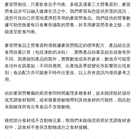
English
麥當勞相信，只要飲食合乎均衡、多樣及適量三大營養原則，麥當
勞食品亦可以融入健康生活之中。我們希望為您提供所需的資訊，
中文
讓您可按自己所需地選擇想享用的麥當勞食品。我們提供的營養數
據可助您衡量每日各餐所攝取的營養，於享用麥當勞美食之餘，亦
能達至飲食均衡。
麥當勞食品之營養資料僅根據麥當勞既定的標準配方、產品組合及
食用份量計算（包括凍飲的冰粒），實際產品份量及組合或會有所
不同。因應個別產品的製作，實際數值或有所參差；數值亦可能受
各項外在因素如：不同供應商、出產地及季節變化等影響而出現差
別；食品配方亦可能會不時作出更改。以上所有資訊均僅供參考之
用。
由於麥當勞餐廳的廚房會同時間處理多種食材，故未能排除於儲存
或烹調食材期間，或有微量致敏物帶到其他食材的可能性，因此恕
未能確保所有出售食品不含致敏物。
雖然部分食材或不含動物元素，惟我們未能保證廚房於烹調食材過
程中，該食材不會與含動物成分之食材接觸。