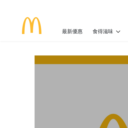
最新優惠
食得滋味