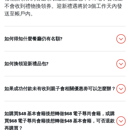
不會收到禮物換領券。迎新禮遇將於3個工作天內發
送至帳戶內。
如何得知什麼餐廳仍有名額?
多謝您對親子會的支持！2026年會員名額已經額滿，
招募完滿結束。
如何換領迎新禮品包?
如成功登記$68 尊尚會籍，App 內會收到禮物換領
券。禮物換領劵需於到期日前到選擇的餐廳領取迎新
如果成功付款未有收到親子會相關優惠劵可以怎麼辦？
禮品包，逾期將不獲延期或退款。一旦成功付款，不
能更改選擇領取禮品之餐廳。迎新禮品包部份禮品屬
禮物換購券在完成付款後一般情況下10分鐘內派發到
隨機送贈。數量有限，售完即止。
「優惠」頁面。遇上特殊情況，如當系統繁忙或網絡
如購買$48 基本會籍後想轉做$68 電子尊尚會籍，或購
不穏定時，換購券派發時間可能較長，但最遲不超過
買$68 電子尊尚會籍後想轉做$48 基本會籍，可否退款
兩個工作天。
再購買？