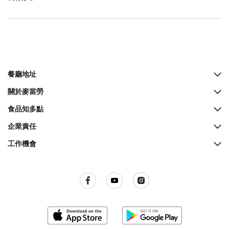
所有交易一經付款後就不設退款或更改，因此會籍一
親子會會籍數量有限，額滿即止。如遇到其他問題，
樣不能退款或更改。
歡迎隨時點擊「聯絡我們」頁面與我們聯繫。
餐廳地址
所有餐廳地址
關於麥當勞
McCafé櫃檯地址
歷史
食品知多點
餐廳設計
營養資料
企業責任
生日派對
麥當勞奇趣百科
綠色營運
工作機會
麥當勞親子會
品質承諾
關懷社群
所有職位空缺
屢獲殊榮
餐廳衞生標準
訊息發布