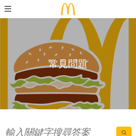
最新優惠
食得滋味
完整菜單
生日派對
期間限定
常見問題
關於麥當勞
食品知多點
歷史
早餐「滋」多點
常見問題
餐廳設計
24小時麥麥送
麥當勞親子會®
搜尋
屢獲殊榮
餐廳地址
訊息發布
語言
企業責任
加入我們