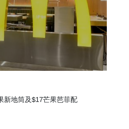
果新地筒及$17芒果芭菲配