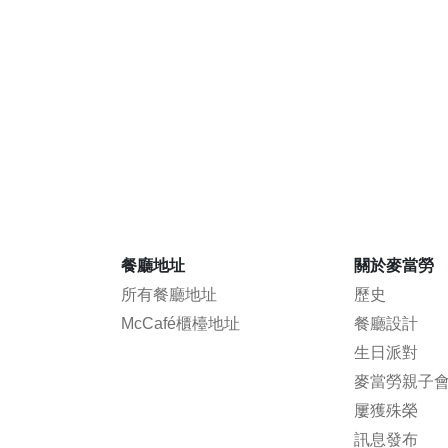
餐廳地址
關於麥當勞
所有餐廳地址
歷史
McCafé櫃檯地址
餐廳設計
生日派對
麥當勞親子
屢獲殊榮
訊息發布