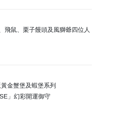
 小八、飛鼠、栗子饅頭及風獅爺四位人
級版黃金蟹堡及蝦堡系列
ERSE」幻彩開運御守