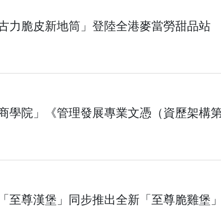
古力脆皮新地筒」登陸全港麥當勞甜品站
商學院」《管理發展專業文憑（資歷架構第5
「至尊漢堡」同步推出全新「至尊脆雞堡