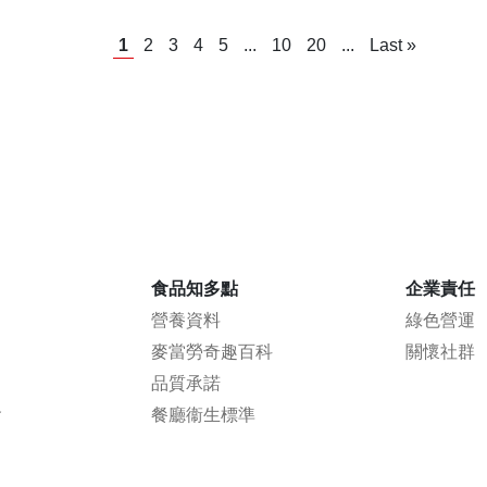
1
2
3
4
5
...
10
20
...
Last »
食品知多點
企業責任
營養資料
綠色營運
麥當勞奇趣百科
關懷社群
品質承諾
會
餐廳衞生標準