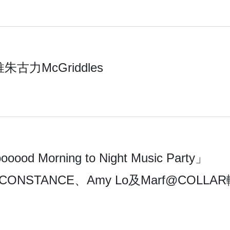
力McGriddles
 Morning to Night Music Party」
STANCE、Amy Lo及Marf@COLLA