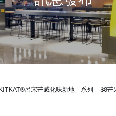
TKAT®呂宋芒威化味新地​」系列 $8芒