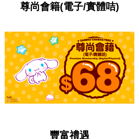
尊尚會籍(電子/實體咭)
豐富禮遇