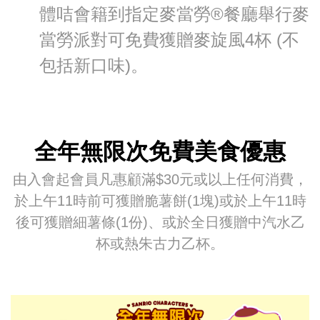
體咭會籍到指定麥當勞®餐廳舉行麥
當勞派對可免費獲贈麥旋風4杯 (不
包括新口味)。
全年無限次免費美食優惠
由入會起會員凡惠顧滿$30元或以上任何消費，
於上午11時前可獲贈脆薯餅(1塊)或於上午11時
後可獲贈細薯條(1份)、或於全日獲贈中汽水乙
杯或熱朱古力乙杯。