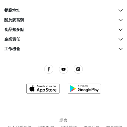
餐廳地址
所有餐廳地址
關於麥當勞
McCafé櫃檯地址
歷史
食品知多點
餐廳設計
營養資料
企業責任
生日派對
麥當勞奇趣百科
綠色營運
工作機會
麥當勞親子會
品質承諾
關懷社群
所有職位空缺
屢獲殊榮
餐廳衞生標準
訊息發布
語言