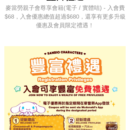
麥當勞親子會尊享會籍(電子 / 實體咭) - 入會費
$68，入會優惠總值超過$680，還享有更多升級
優惠及會員限定禮遇！