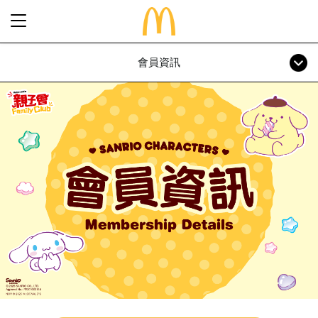
會員資訊
最新優惠
食得滋味
完整菜單
生日派對
期間限定
關於麥當勞
食品知多點
歷史
早餐「滋」多點
常見問題
餐廳設計
24小時麥麥送
麥當勞親子會®
搜尋
屢獲殊榮
餐廳地址
訊息發布
語言
企業責任
加入我們