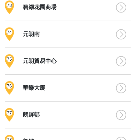
73
碧湖花園商場
74
元朗南
75
元朗貿易中心
76
華樂大廈
77
朗屏邨
78