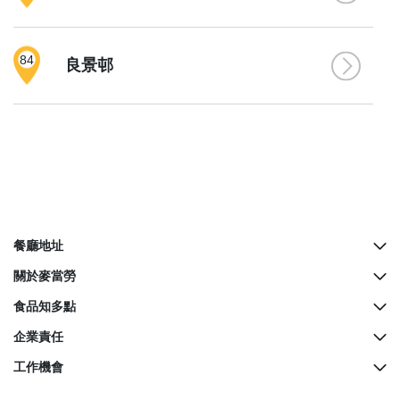
84
良景邨
餐廳地址
所有餐廳地址
關於麥當勞
McCafé櫃檯地址
歷史
食品知多點
餐廳設計
營養資料
企業責任
生日派對
麥當勞奇趣百科
綠色營運
工作機會
麥當勞親子會
品質承諾
關懷社群
所有職位空缺
屢獲殊榮