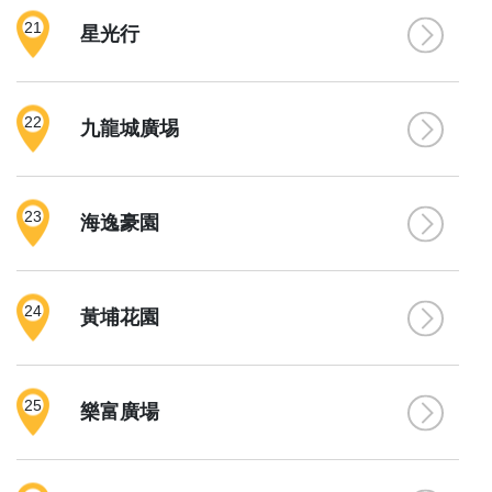
21
星光行
22
九龍城廣埸
23
海逸豪園
24
黃埔花園
25
樂富廣場