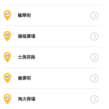
37
毓華街
38
德福廣場
39
士美菲路
40
健康邨
41
淘大商場