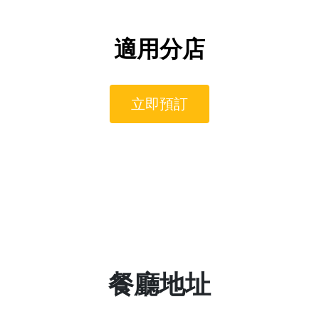
English
中文
適用分店
立即預訂
16
73
72
71
70
12
69
餐廳地址