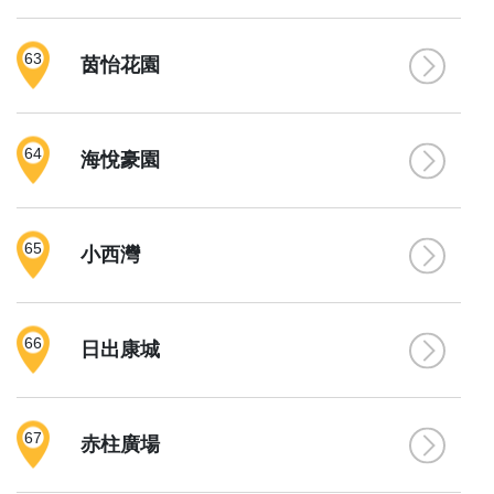
63
茵怡花園
64
海悅豪園
65
小西灣
66
日出康城
67
赤柱廣場