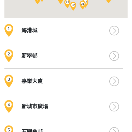
35
27
36
32
1
海港城
59
7
62
2
新翠邨
67
3
嘉業大廈
4
新城市廣場
5
石圍角邨