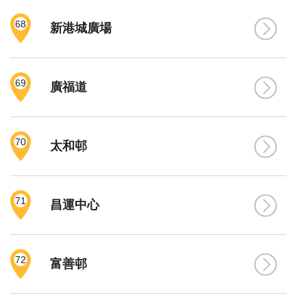
68
新港城廣場
69
廣福道
70
太和邨
71
昌運中心
72
富善邨