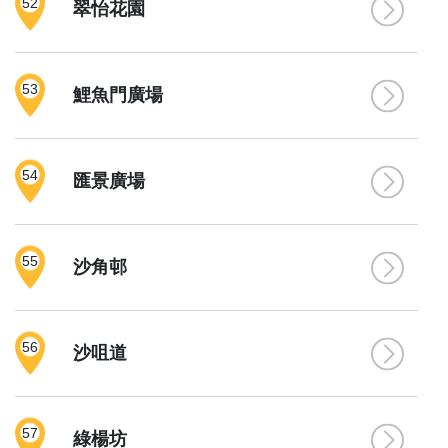
52
翠怡花園
53
鯉魚門廣場
54
匯景廣場
55
沙角邨
56
沙咀道
57
綠楊坊