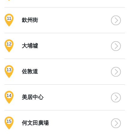
11
欽州街
12
大埔墟
13
佐敦道
14
美居中心
15
何文田廣場