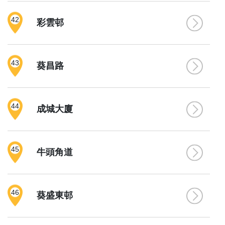
42
彩雲邨
43
葵昌路
44
成城大廈
45
牛頭角道
46
葵盛東邨