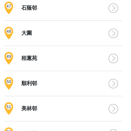
47
石蔭邨
48
大圍
49
栢蕙苑
50
順利邨
51
美林邨