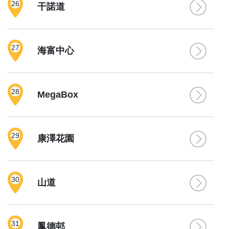
26
干諾道
27
海富中心
28
MegaBox
29
康澤花園
30
山道
31
鳳德邨