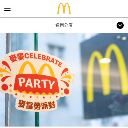
適用分店
最新優惠
食得滋味
完整菜單
生日派對
期間限定
關於麥當勞
食品知多點
歷史
早餐「滋」多點
常見問題
餐廳設計
24小時麥麥送
麥當勞親子會®
搜尋
屢獲殊榮
餐廳地址
訊息發布
語言
企業責任
加入我們