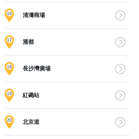
16
清濤商場
17
滙都
18
長沙灣廣場
19
紅磡站
20
北京道