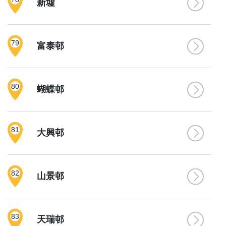
新墟
79
富泰邨
80
蝴蝶邨
81
大興邨
82
山景邨
83
天瑞邨