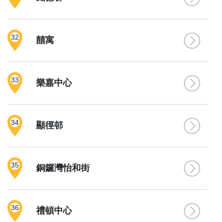
32
囍寓
33
樂嘉中心
34
顯徑邨
35
銅鑼灣怡和街
36
禮頓中心