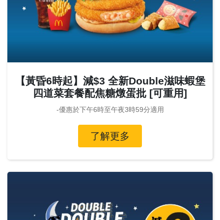
【黃昏6時起】減$3 全新Double滋味蝦堡
四道菜套餐配焦糖燉蛋批 [可重用]
-優惠於下午6時至午夜3時59分適用
了解更多