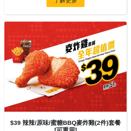
了解更多
$39 辣辣/原味/蜜糖BBQ麥炸雞(2件)套餐
[可重用]