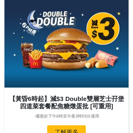
【黃昏6時起】減$3 Double雙層芝士孖堡
四道菜套餐配焦糖燉蛋批 [可重用]
-優惠於下午6時至午夜3時59分適用
了解更多