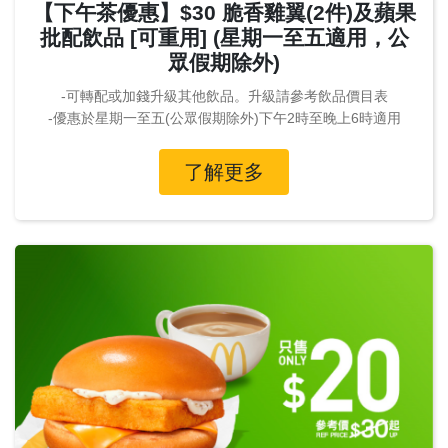
【下午茶優惠】$30 脆香雞翼(2件)及蘋果
批配飲品 [可重用] (星期一至五適用，公
眾假期除外)
-可轉配或加錢升級其他飲品。升級請參考飲品價目表
-優惠於星期一至五(公眾假期除外)下午2時至晚上6時適用
了解更多