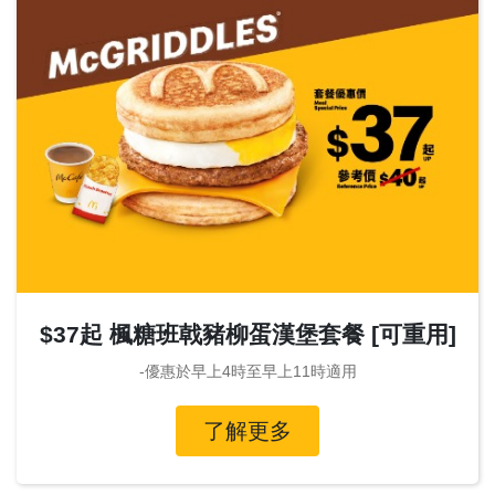
$37起 楓糖班戟豬柳蛋漢堡套餐 [可重用]
-優惠於早上4時至早上11時適用
了解更多