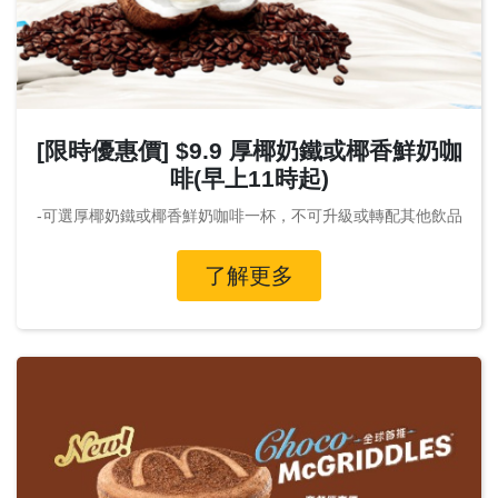
[限時優惠價] $9.9 厚椰奶鐵或椰香鮮奶咖
啡(早上11時起)
-可選厚椰奶鐵或椰香鮮奶咖啡一杯，不可升級或轉配其他飲品
了解更多