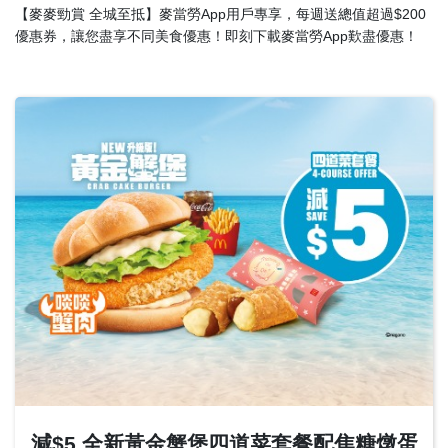
English
【麥麥勁賞 全城至抵】麥當勞App用戶專享，每週送總值超過$200
優惠券，讓您盡享不同美食優惠！即刻下載麥當勞App歎盡優惠！
中文
減$5 全新黃金蟹堡四道菜套餐配焦糖燉蛋