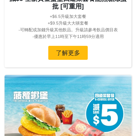
批 [可重用]
+$6.5升級加大套餐
+$9.5升級大大啖套餐
-可轉配或加錢升級其他飲品。升級請參考飲品價目表
-優惠於早上11時至下午11時59分適用
了解更多