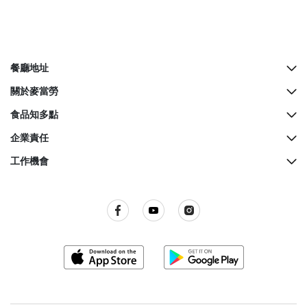
餐廳地址
所有餐廳地址
關於麥當勞
McCafé櫃檯地址
歷史
食品知多點
餐廳設計
營養資料
企業責任
生日派對
麥當勞奇趣百科
綠色營運
工作機會
麥當勞親子會
品質承諾
關懷社群
所有職位空缺
屢獲殊榮
餐廳衞生標準
訊息發布