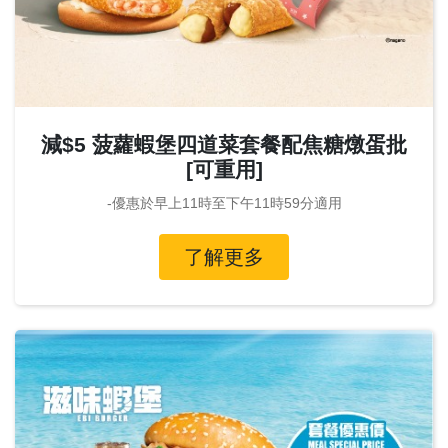
減$5 菠蘿蝦堡四道菜套餐配焦糖燉蛋批
[可重用]
-優惠於早上11時至下午11時59分適用
了解更多