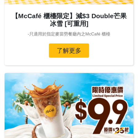
【McCafé 櫃檯限定】減$3 Double芒果
冰雪 [可重用]
-只適用於指定麥當勞餐廳內之McCafé 櫃檯
了解更多