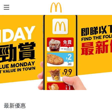
最新優惠
食得滋味
完整菜單
生日派對
期間限定
關於麥當勞
食品知多點
歷史
早餐「滋」多點
常見問題
餐廳設計
24小時麥麥送
麥當勞親子會®
搜尋
屢獲殊榮
餐廳地址
訊息發布
語言
企業責任
最新優惠
加入我們