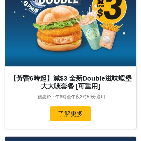
【黃昏6時起】減$3 全新Double滋味蝦堡
大大啖套餐 [可重用]
-優惠於下午6時至午夜3時59分適用
了解更多