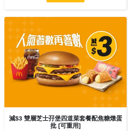
減$3 雙層芝士孖堡四道菜套餐配焦糖燉蛋
批 [可重用]