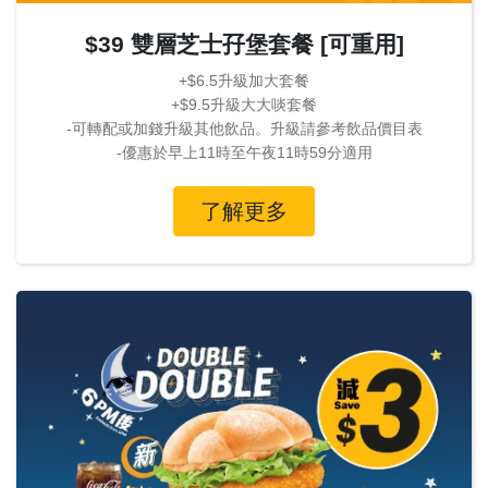
$39 雙層芝士孖堡套餐 [可重用]
+$6.5升級加大套餐
+$9.5升級大大啖套餐
-可轉配或加錢升級其他飲品。升級請參考飲品價目表
-優惠於早上11時至午夜11時59分適用
了解更多