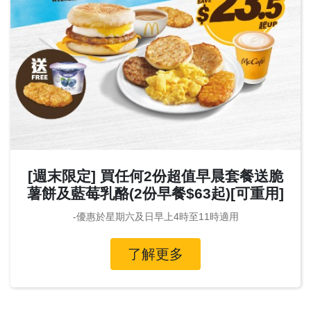
[週末限定] 買任何2份超值早晨套餐送脆
薯餅及藍莓乳酪(2份早餐$63起)[可重用]
-優惠於星期六及日早上4時至11時適用
了解更多