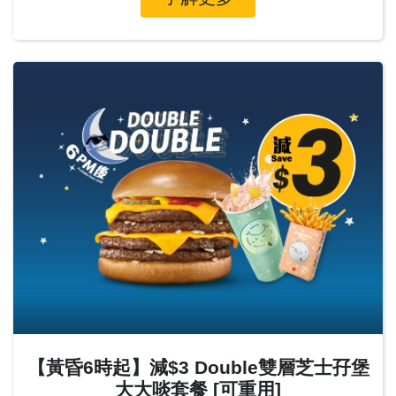
【黃昏6時起】減$3 Double雙層芝士孖堡
大大啖套餐 [可重用]